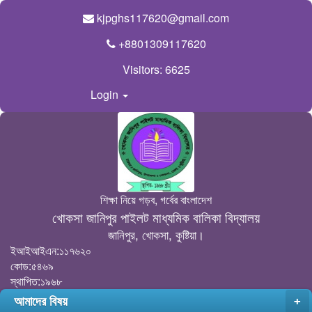
kjpghs117620@gmail.com
+8801309117620
Visitors:
6625
Login
শিক্ষা নিয়ে গড়ব, গর্বের বাংলাদেশ
খোকসা জানিপুর পাইলট মাধ্যমিক বালিকা বিদ্যালয়
জানিপুর, খোকসা, কুষ্টিয়া।
ইআইআইএন:১১৭৬২০
কোড:৫৪৬৯
স্থাপিত:১৯৬৮
আমাদের বিষয়
+